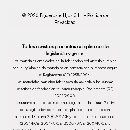
© 2026 Figueroa e Hijos S.L -
Política de
Privacidad
Todos nuestros productos cumplen con la
legislación vigente.
Los materiales empleados en la fabricación del artículo cumplen
con la legislación de materiales en contacto con alimentos según
el Reglamento (CE) 1935/2004.
Los materiales han sido fabricados de acuerdo a las buenas
prácticas de fabricación tal como recoge el Reglamento (CE)
2023/2006.
Las sustancias empleadas están recogidas en las Listas Positivas
de la legislación de materiales plásticos en contacto con
alimentos, Directiva 2002/72/CE y posteriores modificaciones,
(2004/1/CE, 2004/19/CE, 2005/79/CE, 2007/19/CE, y