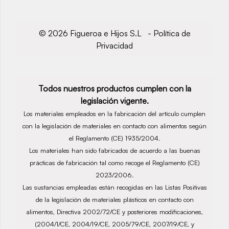
© 2026 Figueroa e Hijos S.L -
Política de
Privacidad
Todos nuestros productos cumplen con la
legislación vigente.
Los materiales empleados en la fabricación del artículo cumplen
con la legislación de materiales en contacto con alimentos según
el Reglamento (CE) 1935/2004.
Los materiales han sido fabricados de acuerdo a las buenas
prácticas de fabricación tal como recoge el Reglamento (CE)
2023/2006.
Las sustancias empleadas están recogidas en las Listas Positivas
de la legislación de materiales plásticos en contacto con
alimentos, Directiva 2002/72/CE y posteriores modificaciones,
(2004/1/CE, 2004/19/CE, 2005/79/CE, 2007/19/CE, y