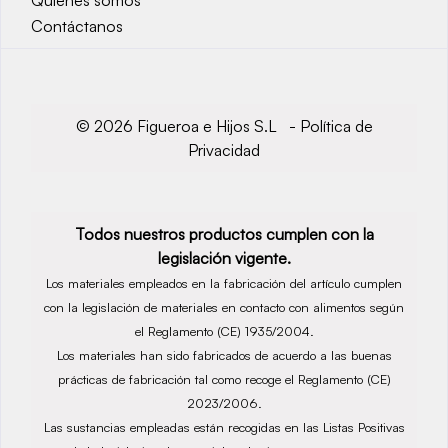
Contáctanos
© 2026 Figueroa e Hijos S.L -
Política de
Privacidad
Todos nuestros productos cumplen con la
legislación vigente.
Los materiales empleados en la fabricación del artículo cumplen
con la legislación de materiales en contacto con alimentos según
el Reglamento (CE) 1935/2004.
Los materiales han sido fabricados de acuerdo a las buenas
prácticas de fabricación tal como recoge el Reglamento (CE)
2023/2006.
Las sustancias empleadas están recogidas en las Listas Positivas