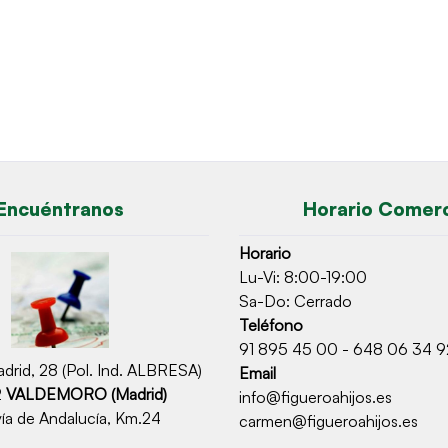
Encuéntranos
Horario Comerc
Horario
Lu-Vi: 8:00-19:00
Sa-Do: Cerrado
Teléfono
91 895 45 00 - 648 06 34 9
drid, 28 (Pol. Ind. ALBRESA)
Email
2
VALDEMORO (Madrid)
info@figueroahijos.es
ía de Andalucía, Km.24
carmen@figueroahijos.es