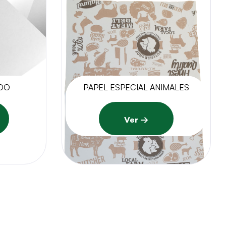
ADO
PAPEL ESPECIAL ANIMALES
Ver →