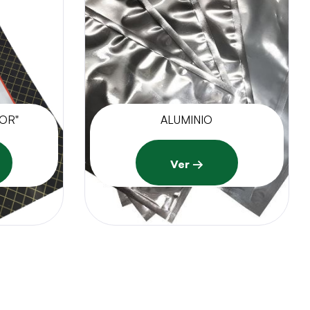
IOR"
ALUMINIO
Ver →