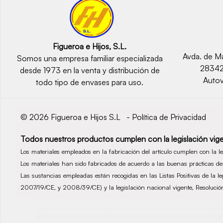
Figueroa e Hijos, S.L.
Avda. de Ma
Somos una empresa familiar especializada
2834
desde 1973 en la venta y distribución de
Autov
todo tipo de envases para uso.
© 2026 Figueroa e Hijos S.L -
Política de Privacidad
Todos nuestros productos cumplen con la legislación vige
Los materiales empleados en la fabricación del artículo cumplen con la 
Los materiales han sido fabricados de acuerdo a las buenas prácticas 
Las sustancias empleadas están recogidas en las Listas Positivas de la 
2007/19/CE, y 2008/39/CE) y la legislación nacional vigente, Resolu