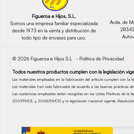
Figueroa e Hijos, S.L.
Avda. de Ma
Somos una empresa familiar especializada
2834
desde 1973 en la venta y distribución de
Autov
todo tipo de envases para uso.
© 2026 Figueroa e Hijos S.L -
Política de Privacidad
Todos nuestros productos cumplen con la legislación vige
Los materiales empleados en la fabricación del artículo cumplen con la 
Los materiales han sido fabricados de acuerdo a las buenas prácticas 
Las sustancias empleadas están recogidas en las Listas Positivas de la 
2007/19/CE, y 2008/39/CE) y la legislación nacional vigente, Resolu