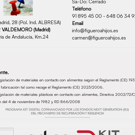
Sa-Do: Cerrado
Teléfono
91 895 45 00 - 648 06 34 9
drid, 28 (Pol. Ind. ALBRESA)
Email
2
VALDEMORO (Madrid)
info@figueroahijos.es
ía de Andalucía, Km.24
carmen@figueroahijos.es
nte.
legislación de materiales en contacto con alimentos según el Reglamento (CE) 1
de fabricación tal como recoge el Reglamento (CE) 2023/2006.
legislación de materiales plásticos en contacto con alimentos, Directiva 2002/
ción del 4 de noviembre de 1982 y RD 866/2008