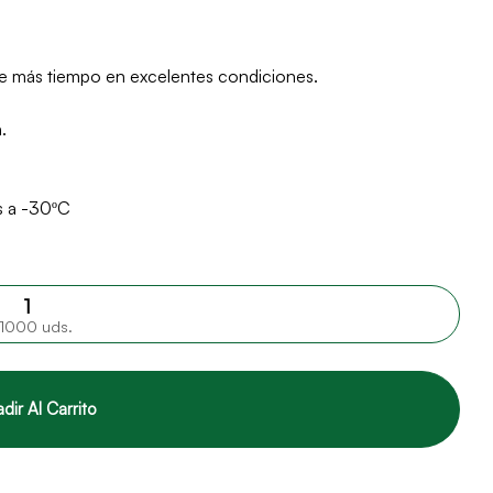
re más tiempo en excelentes condiciones.
.
s a -30ºC
1000 uds.
dir Al Carrito