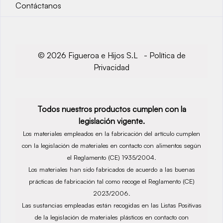
Contáctanos
© 2026 Figueroa e Hijos S.L -
Política de
Privacidad
Todos nuestros productos cumplen con la
legislación vigente.
Los materiales empleados en la fabricación del artículo cumplen
con la legislación de materiales en contacto con alimentos según
el Reglamento (CE) 1935/2004.
Los materiales han sido fabricados de acuerdo a las buenas
prácticas de fabricación tal como recoge el Reglamento (CE)
2023/2006.
Las sustancias empleadas están recogidas en las Listas Positivas
de la legislación de materiales plásticos en contacto con