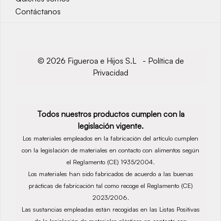
Contáctanos
© 2026 Figueroa e Hijos S.L -
Política de
Privacidad
Todos nuestros productos cumplen con la
legislación vigente.
Los materiales empleados en la fabricación del artículo cumplen
con la legislación de materiales en contacto con alimentos según
el Reglamento (CE) 1935/2004.
Los materiales han sido fabricados de acuerdo a las buenas
prácticas de fabricación tal como recoge el Reglamento (CE)
2023/2006.
Las sustancias empleadas están recogidas en las Listas Positivas