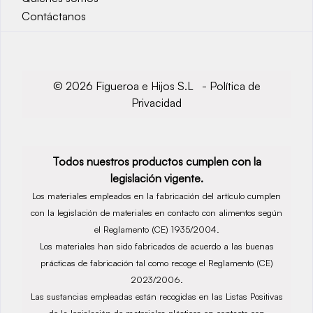
Contáctanos
© 2026 Figueroa e Hijos S.L -
Política de
Privacidad
Todos nuestros productos cumplen con la
legislación vigente.
Los materiales empleados en la fabricación del artículo cumplen
con la legislación de materiales en contacto con alimentos según
el Reglamento (CE) 1935/2004.
Los materiales han sido fabricados de acuerdo a las buenas
prácticas de fabricación tal como recoge el Reglamento (CE)
2023/2006.
Las sustancias empleadas están recogidas en las Listas Positivas