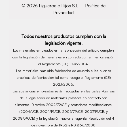
© 2026 Figueroa e Hijos S.L -
Política de
Privacidad
Todos nuestros productos cumplen con la
legislación vigente.
Los materiales empleados en la fabricación del artículo cumplen
con la legislación de materiales en contacto con alimentos según
el Reglamento (CE) 1935/2004.
Los materiales han sido fabricados de acuerdo a las buenas
prácticas de fabricación tal como recoge el Reglamento (CE)
2023/2006.
Las sustancias empleadas están recogidas en las Listas Positivas
de la legislación de materiales plásticos en contacto con
alimentos, Directiva 2002/72/CE y posteriores modificaciones,
(2004/1/CE, 2004/19/CE, 2005/79/CE, 2007/19/CE, y
2008/39/CE) y la legislación nacional vigente, Resolución del 4
de noviembre de 1982 y RD 866/2008