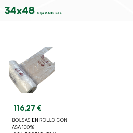
34x48
Caja 2.640 uds.
116,27 €
BOLSAS
EN ROLLO
CON
ASA 100%