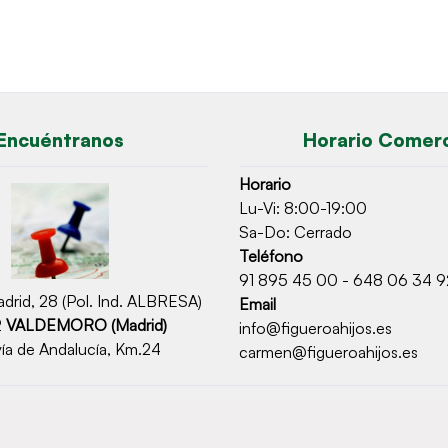
Encuéntranos
Horario Comerc
Horario
Lu-Vi: 8:00-19:00
Sa-Do: Cerrado
Teléfono
91 895 45 00 - 648 06 34 9
drid, 28 (Pol. Ind. ALBRESA)
Email
2
VALDEMORO (Madrid)
info@figueroahijos.es
ía de Andalucía, Km.24
carmen@figueroahijos.es