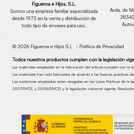
Figueroa e Hijos, S.L.
Avda. de Ma
Somos una empresa familiar especializada
2834
desde 1973 en la venta y distribución de
Autov
todo tipo de envases para uso.
© 2026 Figueroa e Hijos S.L -
Política de Privacidad
Todos nuestros productos cumplen con la legislación vige
Los materiales empleados en la fabricación del artículo cumplen con la 
Los materiales han sido fabricados de acuerdo a las buenas prácticas 
Las sustancias empleadas están recogidas en las Listas Positivas de la 
2007/19/CE, y 2008/39/CE) y la legislación nacional vigente, Resolu