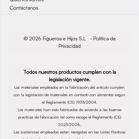
Contáctanos
© 2026 Figueroa e Hijos S.L -
Política de
Privacidad
Todos nuestros productos cumplen con la
legislación vigente.
Los materiales empleados en la fabricación del artículo cumplen
con la legislación de materiales en contacto con alimentos según
el Reglamento (CE) 1935/2004.
Los materiales han sido fabricados de acuerdo a las buenas
prácticas de fabricación tal como recoge el Reglamento (CE)
2023/2006.
Las sustancias empleadas están recogidas en las Listas Positivas