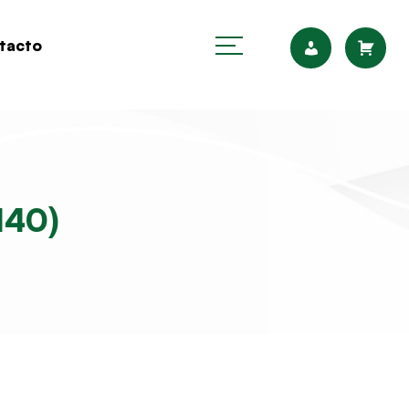
tacto
140)