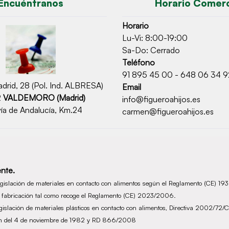
Encuéntranos
Horario Comerc
Horario
Lu-Vi: 8:00-19:00
Sa-Do: Cerrado
Teléfono
91 895 45 00 - 648 06 34 9
drid, 28 (Pol. Ind. ALBRESA)
Email
2
VALDEMORO (Madrid)
info@figueroahijos.es
ía de Andalucía, Km.24
carmen@figueroahijos.es
nte.
legislación de materiales en contacto con alimentos según el Reglamento (CE) 1
de fabricación tal como recoge el Reglamento (CE) 2023/2006.
legislación de materiales plásticos en contacto con alimentos, Directiva 2002/
ción del 4 de noviembre de 1982 y RD 866/2008