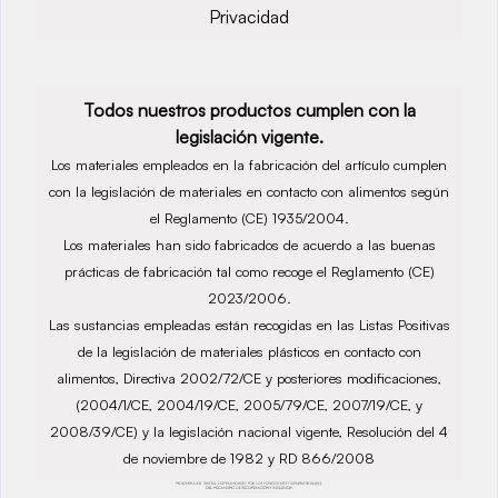
Privacidad
Todos nuestros productos cumplen con la
legislación vigente.
Los materiales empleados en la fabricación del artículo cumplen
con la legislación de materiales en contacto con alimentos según
el Reglamento (CE) 1935/2004.
Los materiales han sido fabricados de acuerdo a las buenas
prácticas de fabricación tal como recoge el Reglamento (CE)
2023/2006.
Las sustancias empleadas están recogidas en las Listas Positivas
de la legislación de materiales plásticos en contacto con
alimentos, Directiva 2002/72/CE y posteriores modificaciones,
(2004/1/CE, 2004/19/CE, 2005/79/CE, 2007/19/CE, y
2008/39/CE) y la legislación nacional vigente, Resolución del 4
de noviembre de 1982 y RD 866/2008