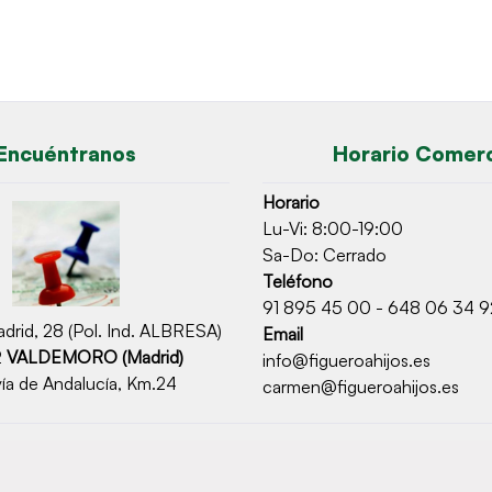
Encuéntranos
Horario Comerc
Horario
Lu-Vi: 8:00-19:00
Sa-Do: Cerrado
Teléfono
91 895 45 00 - 648 06 34 9
drid, 28 (Pol. Ind. ALBRESA)
Email
2
VALDEMORO (Madrid)
info@figueroahijos.es
ía de Andalucía, Km.24
carmen@figueroahijos.es