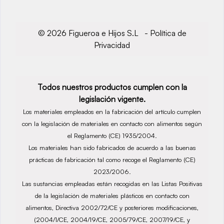
© 2026 Figueroa e Hijos S.L -
Política de
Privacidad
Todos nuestros productos cumplen con la
legislación vigente.
Los materiales empleados en la fabricación del artículo cumplen
con la legislación de materiales en contacto con alimentos según
el Reglamento (CE) 1935/2004.
Los materiales han sido fabricados de acuerdo a las buenas
prácticas de fabricación tal como recoge el Reglamento (CE)
2023/2006.
Las sustancias empleadas están recogidas en las Listas Positivas
de la legislación de materiales plásticos en contacto con
alimentos, Directiva 2002/72/CE y posteriores modificaciones,
(2004/1/CE, 2004/19/CE, 2005/79/CE, 2007/19/CE, y