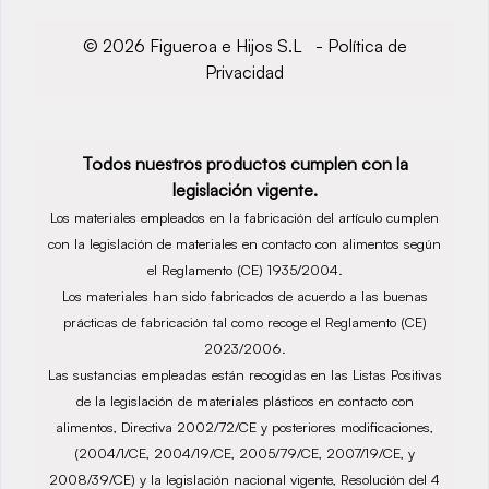
© 2026 Figueroa e Hijos S.L -
Política de
Privacidad
Todos nuestros productos cumplen con la
legislación vigente.
Los materiales empleados en la fabricación del artículo cumplen
con la legislación de materiales en contacto con alimentos según
el Reglamento (CE) 1935/2004.
Los materiales han sido fabricados de acuerdo a las buenas
prácticas de fabricación tal como recoge el Reglamento (CE)
2023/2006.
Las sustancias empleadas están recogidas en las Listas Positivas
de la legislación de materiales plásticos en contacto con
alimentos, Directiva 2002/72/CE y posteriores modificaciones,
(2004/1/CE, 2004/19/CE, 2005/79/CE, 2007/19/CE, y
2008/39/CE) y la legislación nacional vigente, Resolución del 4