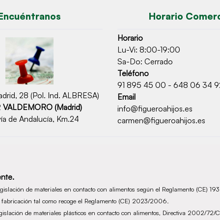
Encuéntranos
Horario Comerc
Horario
Lu-Vi: 8:00-19:00
Sa-Do: Cerrado
Teléfono
91 895 45 00 - 648 06 34 9
drid, 28 (Pol. Ind. ALBRESA)
Email
2
VALDEMORO (Madrid)
info@figueroahijos.es
ía de Andalucía, Km.24
carmen@figueroahijos.es
nte.
legislación de materiales en contacto con alimentos según el Reglamento (CE) 1
de fabricación tal como recoge el Reglamento (CE) 2023/2006.
legislación de materiales plásticos en contacto con alimentos, Directiva 2002/