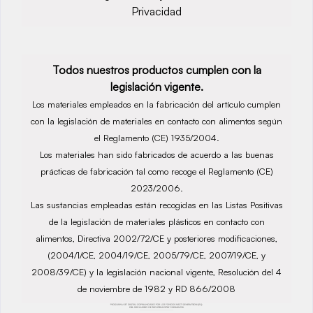
Privacidad
Todos nuestros productos cumplen con la
legislación vigente.
Los materiales empleados en la fabricación del artículo cumplen
con la legislación de materiales en contacto con alimentos según
el Reglamento (CE) 1935/2004.
Los materiales han sido fabricados de acuerdo a las buenas
prácticas de fabricación tal como recoge el Reglamento (CE)
2023/2006.
Las sustancias empleadas están recogidas en las Listas Positivas
de la legislación de materiales plásticos en contacto con
alimentos, Directiva 2002/72/CE y posteriores modificaciones,
(2004/1/CE, 2004/19/CE, 2005/79/CE, 2007/19/CE, y
2008/39/CE) y la legislación nacional vigente, Resolución del 4
de noviembre de 1982 y RD 866/2008