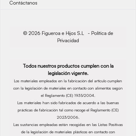
Contáctanos
© 2026 Figueroa e Hijos S.L -
Política de
Privacidad
Todos nuestros productos cumplen con la
legislación vigente.
Los materiales empleados en la fabricación del artículo cumplen
con la legislación de materiales en contacto con alimentos según
el Reglamento (CE) 1935/2004.
Los materiales han sido fabricados de acuerdo a las buenas
prácticas de fabricación tal como recoge el Reglamento (CE)
2023/2006.
Las sustancias empleadas están recogidas en las Listas Positivas
de la legislación de materiales plásticos en contacto con